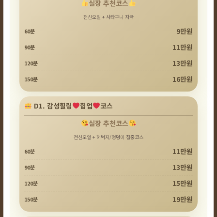
실장 추천코스
전신오일 + 사타구니 자극
9만원
60분
11만원
90분
13만원
120분
16만원
150분
D1. 감성힐링
힙업
코스
실장 추천코스
전신오일 + 허벅지/엉덩이 집중코스
11만원
60분
13만원
90분
15만원
120분
19만원
150분