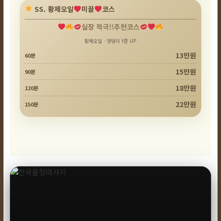
SS. 황제오일
미끌
코스
실장 적극!!추천코스
황제오일 - 엉덩이 Y존 UP
13만원
60분
15만원
90분
18만원
120분
22만원
150분