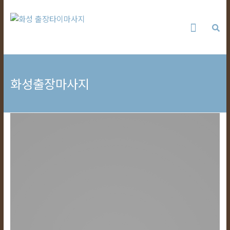
Skip
화
to
content
성
출
화성출장마사지
장
타
이
마
사
지